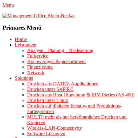
Menü
Management Office Rhein-Neckar
<a href="http://mo-rn.de/datenschutz/"
target="_blank">Datenschutzerklärung</a>
Primäres Menü
Zum
Home
Inhalt
Leistungen
springen
Analyse – Planung – Realisierung
Fullservice
Hochwertiges Papiersortiment
Finanzierung
Network
Solutions
Drucken aus DATEV-Applikationen
Drucken unter SAP R/3
Drucken aus Host Umgebung & IBM iSeries (AS 400)
Drucken unter Linux
Drucken auf digitalen Kreativ- und Produktions-
Farbsystemen
MULTI: mehr als nur herkömmliches Drucken und
Kopieren
Wireless-LAN-Connectivity
Software Lösungen