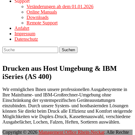
Support
Veränderungen ab dem 01.01.2026
Online Manuals
Downloads
Remote Support
Anfahrt
Impressum
Datenschutz
Suchen
Suchen
nach:
Drucken aus Host Umgebung & IBM
iSeries (AS 400)
Wir ermöglichen Ihnen unsere professionellen Ausgabesysteme in
Ihre Mainframe- und IBM-Großrechner-Umgebung ohne
Einschränkung der systemspezifischen Geräteausstattungen
einzubinden. Durch unsere System- und hostbasiernden Lösungen
können Sie direkt beim Druck alle Effizienz und Komfort steigernde
Möglichkeiten wie Duplex-Druck, Kassettenauswahl, verschiedene
Ausgabefächer, Lochen, Falzen, Heften, Sortieren auswählen.
Copyright © 2026
Management Office Rhein-Neckar
. Alle Rechte